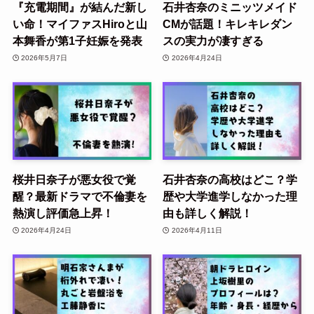
『充電期間』が結んだ新し
石井杏奈のミニッツメイド
い命！マイファスHiroと山
CMが話題！キレキレダン
本舞香が第1子妊娠を発表
スの実力が凄すぎる
2026年5月7日
2026年4月24日
桜井日奈子が悪女役で覚
石井杏奈の高校はどこ？学
醒？最新ドラマで不倫妻を
歴や大学進学しなかった理
熱演し評価急上昇！
由も詳しく解説！
2026年4月24日
2026年4月11日