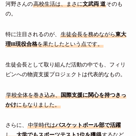
河野さんの
高校生活は、まさに
文武両
道
そのも
の。
特に注目されるのが、
生徒会長を務めながら
東大
理III現役合格
を果たしたという点です。
生徒会長として取り組んだ活動の中でも、フィリ
ピンへの物資支援プロジェクトは代表的なもの。
学校全体を巻き込み、
国際支援に関心を持つきっ
かけ
にもなりました。
さらに、
中学時代は
バスケットボール部で活躍
し、
大学でもスポーツテスト1位を獲得
するなど、