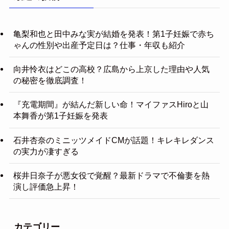
亀梨和也と田中みな実が結婚を発表！第1子妊娠で赤ち
ゃんの性別や出産予定日は？仕事・年収も紹介
向井怜衣はどこの高校？広島から上京した理由や人気
の秘密を徹底調査！
『充電期間』が結んだ新しい命！マイファスHiroと山
本舞香が第1子妊娠を発表
石井杏奈のミニッツメイドCMが話題！キレキレダンス
の実力が凄すぎる
桜井日奈子が悪女役で覚醒？最新ドラマで不倫妻を熱
演し評価急上昇！
カテゴリー