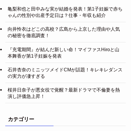
亀梨和也と田中みな実が結婚を発表！第1子妊娠で赤ち
ゃんの性別や出産予定日は？仕事・年収も紹介
向井怜衣はどこの高校？広島から上京した理由や人気
の秘密を徹底調査！
『充電期間』が結んだ新しい命！マイファスHiroと山
本舞香が第1子妊娠を発表
石井杏奈のミニッツメイドCMが話題！キレキレダンス
の実力が凄すぎる
桜井日奈子が悪女役で覚醒？最新ドラマで不倫妻を熱
演し評価急上昇！
カテゴリー