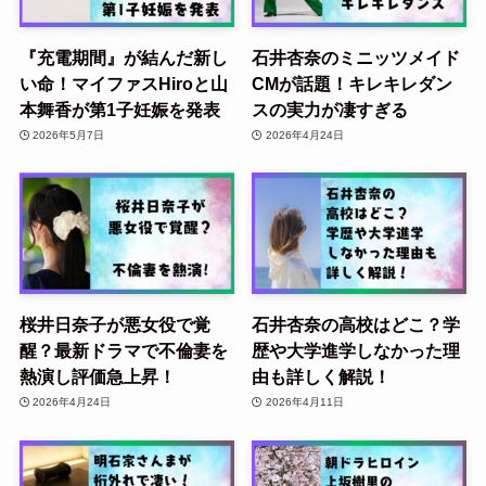
『充電期間』が結んだ新し
石井杏奈のミニッツメイド
い命！マイファスHiroと山
CMが話題！キレキレダン
本舞香が第1子妊娠を発表
スの実力が凄すぎる
2026年5月7日
2026年4月24日
桜井日奈子が悪女役で覚
石井杏奈の高校はどこ？学
醒？最新ドラマで不倫妻を
歴や大学進学しなかった理
熱演し評価急上昇！
由も詳しく解説！
2026年4月24日
2026年4月11日