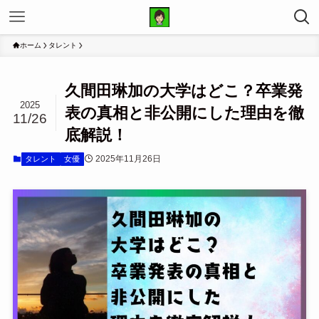
ホーム
タレント
久間田琳加の大学はどこ？卒業発
2025
表の真相と非公開にした理由を徹
11/26
底解説！
2025年11月26日
タレント
女優