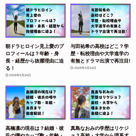
朝ドラヒロイン見上愛のプ
与田祐希の高校はどこ？学
ロフィールは？年齢・身
歴・転校理由や大学進学の
長・経歴から抜擢理由に迫
有無とドラマ出演で再注目!
る！
2026年3月24日
2026年3月24日
高橋凛の現在は？結婚・彼
真島なおみの学歴はリケジ
氏の噂やカップ数・年齢・
ョ？高校・大学から理系才