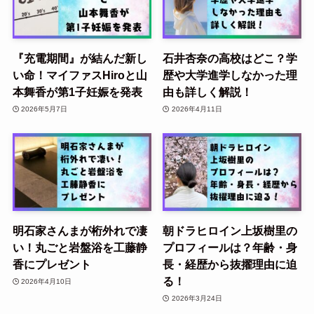
『充電期間』が結んだ新し
石井杏奈の高校はどこ？学
い命！マイファスHiroと山
歴や大学進学しなかった理
本舞香が第1子妊娠を発表
由も詳しく解説！
2026年5月7日
2026年4月11日
明石家さんまが桁外れで凄
朝ドラヒロイン上坂樹里の
い！丸ごと岩盤浴を工藤静
プロフィールは？年齢・身
香にプレゼント
長・経歴から抜擢理由に迫
る！
2026年4月10日
2026年3月24日