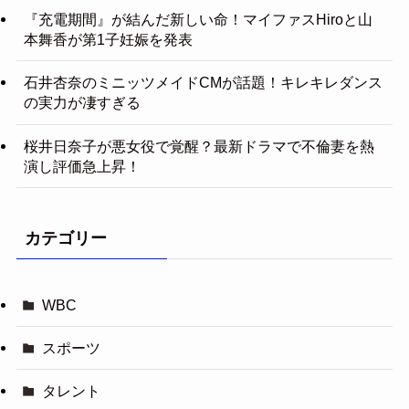
『充電期間』が結んだ新しい命！マイファスHiroと山
本舞香が第1子妊娠を発表
石井杏奈のミニッツメイドCMが話題！キレキレダンス
の実力が凄すぎる
桜井日奈子が悪女役で覚醒？最新ドラマで不倫妻を熱
演し評価急上昇！
カテゴリー
WBC
スポーツ
タレント