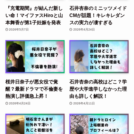
『充電期間』が結んだ新し
石井杏奈のミニッツメイド
い命！マイファスHiroと山
CMが話題！キレキレダン
本舞香が第1子妊娠を発表
スの実力が凄すぎる
2026年5月7日
2026年4月24日
桜井日奈子が悪女役で覚
石井杏奈の高校はどこ？学
醒？最新ドラマで不倫妻を
歴や大学進学しなかった理
熱演し評価急上昇！
由も詳しく解説！
2026年4月24日
2026年4月11日