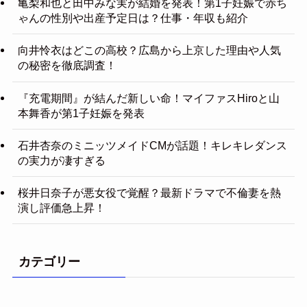
亀梨和也と田中みな実が結婚を発表！第1子妊娠で赤ち
ゃんの性別や出産予定日は？仕事・年収も紹介
向井怜衣はどこの高校？広島から上京した理由や人気
の秘密を徹底調査！
『充電期間』が結んだ新しい命！マイファスHiroと山
本舞香が第1子妊娠を発表
石井杏奈のミニッツメイドCMが話題！キレキレダンス
の実力が凄すぎる
桜井日奈子が悪女役で覚醒？最新ドラマで不倫妻を熱
演し評価急上昇！
カテゴリー