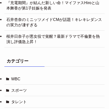
『充電期間』が結んだ新しい命！マイファスHiroと山
本舞香が第1子妊娠を発表
石井杏奈のミニッツメイドCMが話題！キレキレダンス
の実力が凄すぎる
桜井日奈子が悪女役で覚醒？最新ドラマで不倫妻を熱
演し評価急上昇！
カテゴリー
WBC
スポーツ
タレント