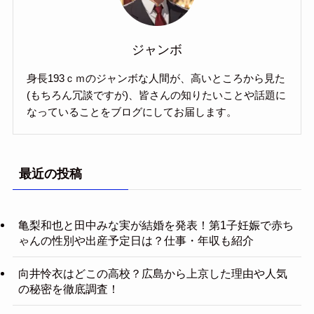
ジャンボ
身長193ｃｍのジャンボな人間が、高いところから見た
(もちろん冗談ですが)、皆さんの知りたいことや話題に
なっていることをブログにしてお届します。
最近の投稿
亀梨和也と田中みな実が結婚を発表！第1子妊娠で赤ち
ゃんの性別や出産予定日は？仕事・年収も紹介
向井怜衣はどこの高校？広島から上京した理由や人気
の秘密を徹底調査！