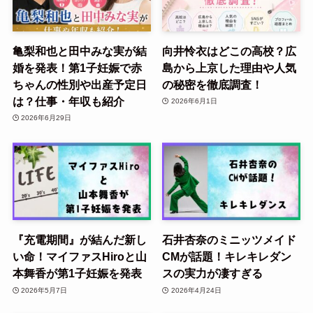
亀梨和也と田中みな実が結
向井怜衣はどこの高校？広
婚を発表！第1子妊娠で赤
島から上京した理由や人気
ちゃんの性別や出産予定日
の秘密を徹底調査！
は？仕事・年収も紹介
2026年6月1日
2026年6月29日
『充電期間』が結んだ新し
石井杏奈のミニッツメイド
い命！マイファスHiroと山
CMが話題！キレキレダン
本舞香が第1子妊娠を発表
スの実力が凄すぎる
2026年5月7日
2026年4月24日